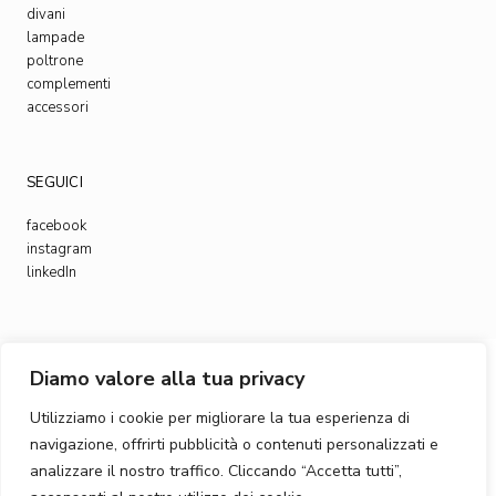
divani
lampade
poltrone
complementi
accessori
SEGUICI
facebook
instagram
linkedIn
Diamo valore alla tua privacy
© 2023
, All Rights Reserved
Bottega Intreccio
Utilizziamo i cookie per migliorare la tua esperienza di
navigazione, offrirti pubblicità o contenuti personalizzati e
analizzare il nostro traffico. Cliccando “Accetta tutti”,