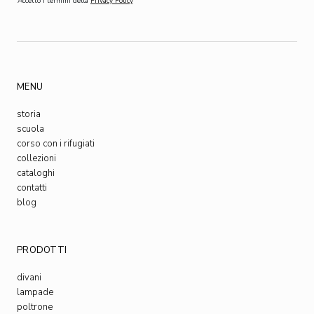
Accetto i termini della
Privacy Policy
MENU
storia
scuola
corso con i rifugiati
collezioni
cataloghi
contatti
blog
PRODOTTI
divani
lampade
poltrone