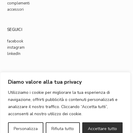
complementi
accessori
SEGUICI
facebook
instagram
linkedIn
Diamo valore alla tua privacy
© 2023
, All Rights Reserved
Bottega Intreccio
Utilizziamo i cookie per migliorare la tua esperienza di
navigazione, offrirti pubblicità o contenuti personalizzati e
analizzare il nostro traffico. Cliccando “Accetta tutti”,
acconsenti al nostro utilizzo dei cookie.
Privacy & Cookie Policy
Personalizza
Rifiuta tutto
Accettare tutto