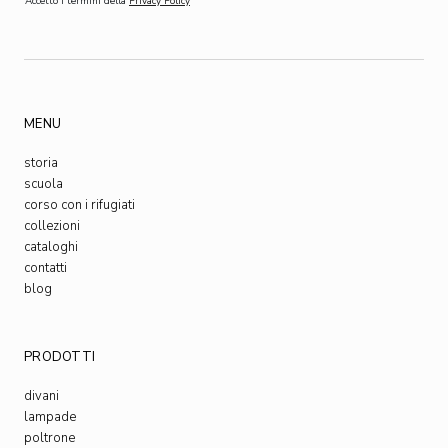
Accetto i termini della
Privacy Policy
MENU
storia
scuola
corso con i rifugiati
collezioni
cataloghi
contatti
blog
PRODOTTI
divani
lampade
poltrone