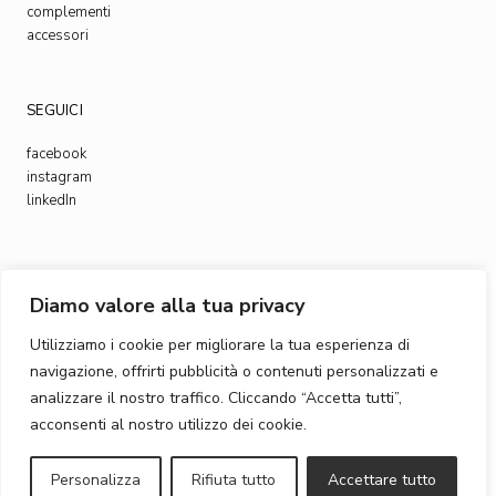
complementi
accessori
SEGUICI
facebook
instagram
linkedIn
Diamo valore alla tua privacy
© 2023
, All Rights Reserved
Bottega Intreccio
Utilizziamo i cookie per migliorare la tua esperienza di
navigazione, offrirti pubblicità o contenuti personalizzati e
analizzare il nostro traffico. Cliccando “Accetta tutti”,
acconsenti al nostro utilizzo dei cookie.
Privacy & Cookie Policy
Personalizza
Rifiuta tutto
Accettare tutto