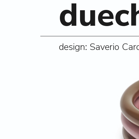
duec
design: Saverio Car