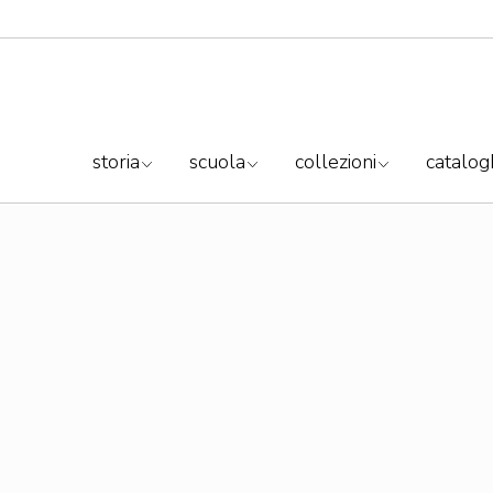
storia
scuola
collezioni
catalog
la nostra storia
Scuola Carteca
divani
Casa Bottega
corso con i rifugiati
lampade
blog
poltrone
complementi
accessori