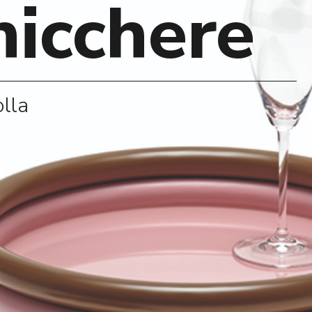
hicchere
olla